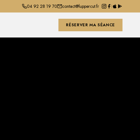
04 92 28 19 70
contact@luppercut.fr
RÉSERVER MA SÉANCE