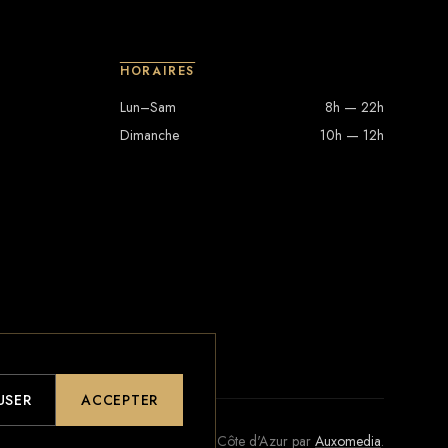
HORAIRES
Lun–Sam
8h — 22h
Dimanche
10h — 12h
USER
ACCEPTER
Conçu avec soin sur la Côte d'Azur par
Auxomedia
.