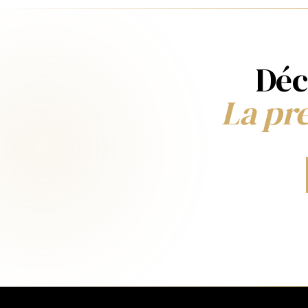
Déc
La pre