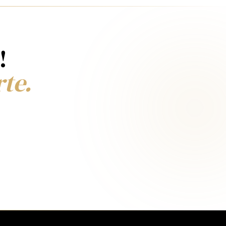
!
rte.