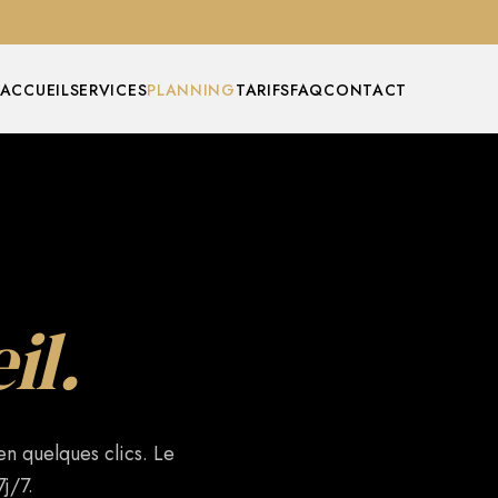
ACCUEIL
SERVICES
PLANNING
TARIFS
FAQ
CONTACT
il.
en quelques clics. Le
j/7.