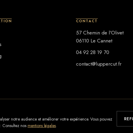
ATION
CONTACT
57 Chemin de l'Olivet
06110
Le Cannet
s
04 92 28 19 70
g
contact@luppercut.fr
REF
nalyser notre audience et améliorer votre expérience. Vous pouvez
. Consultez nos
mentions légales
.
ntions légales
CGV
Règlement intérieur
Gestion des cookies