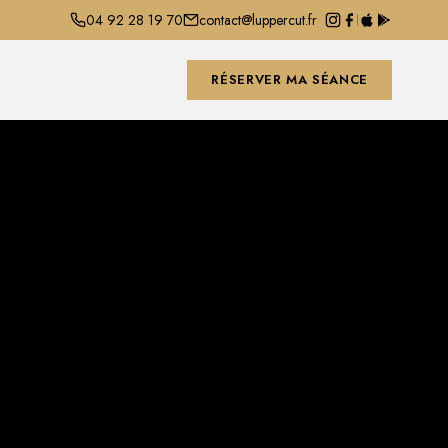
04 92 28 19 70
contact@luppercut.fr
RÉSERVER MA SÉANCE